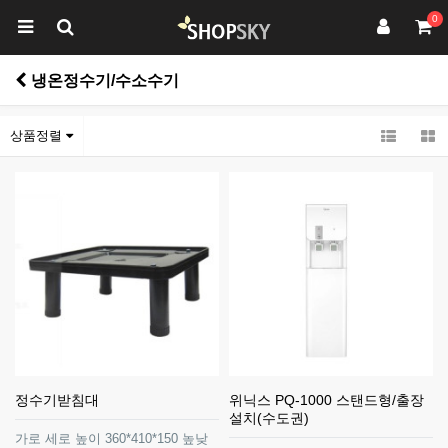
0
냉온정수기/수소수기
상품정렬
정수기받침대
위닉스 PQ-1000 스탠드형/출장
설치(수도권)
가로 세로 높이 360*410*150 높낮