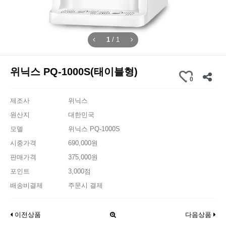
1
/
1
위닉스 PQ-1000S(태이블형)
0
제조사
위닉스
원산지
대한민국
모델
위닉스 PQ-1000S
시중가격
690,000원
판매가격
375,000원
포인트
3,000점
배송비결제
주문시 결제
이전상품
다음상품