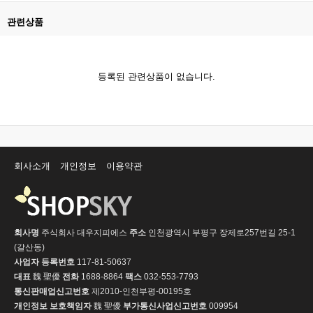
관련상품
등록된 관련상품이 없습니다.
회사소개
개인정보
이용약관
회사명
주식회사 대우지피에스
주소
인천광역시 부평구 장제로257번길 25-1
(갈산동)
사업자 등록번호
117-81-50637
대표
魏 聖優
전화
1688-8864
팩스
032-553-7793
통신판매업신고번호
제2010-인천부평-00195호
개인정보 보호책임자
魏 聖優
부가통신사업신고번호
009954