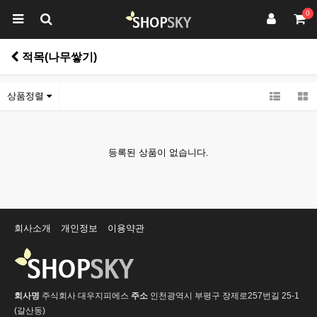
0
적목(나무쌓기)
상품정렬
등록된 상품이 없습니다.
회사소개
개인정보
이용약관
회사명
주식회사 대우지피에스
주소
인천광역시 부평구 장제로257번길 25-1
(갈산동)