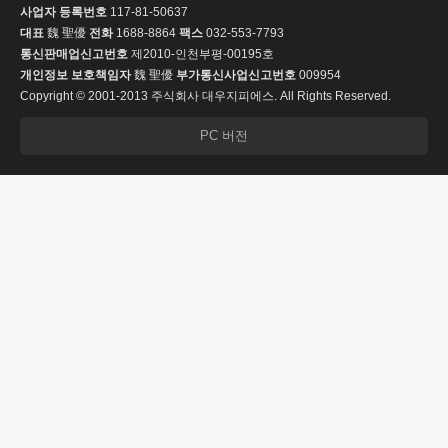
사업자 등록번호
117-81-50637
대표
魏 聖優
전화
1688-8864
팩스
032-553-7793
통신판매업신고번호
제2010-인천부평-00195호
개인정보 보호책임자
魏 聖優
부가통신사업신고번호
009954
Copyright © 2001-2013 주식회사 대우지피에스. All Rights Reserved.
PC 버전