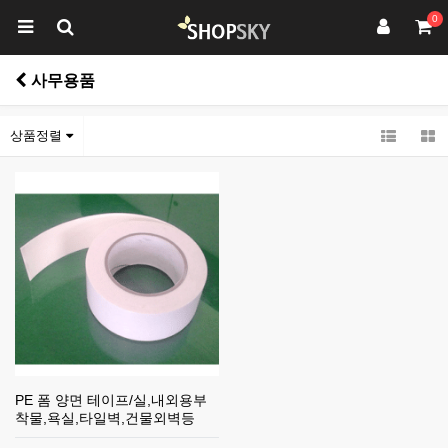
0
사무용품
상품정렬
PE 폼 양면 테이프/실,내외용부
착물,욕실,타일벽,건물외벽등