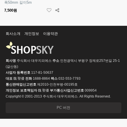
폭50mm 길이5m
7,500원
회사소개
개인정보
이용약관
회사명
주식회사 대우지피에스
주소
인천광역시 부평구 장제로257번길 25-1
(갈산동)
사업자 등록번호
117-81-50637
대표
魏 聖優
전화
1688-8864
팩스
032-553-7793
통신판매업신고번호
제2010-인천부평-00195호
개인정보 보호책임자
魏 聖優
부가통신사업신고번호
009954
Copyright © 2001-2013 주식회사 대우지피에스. All Rights Reserved.
PC 버전