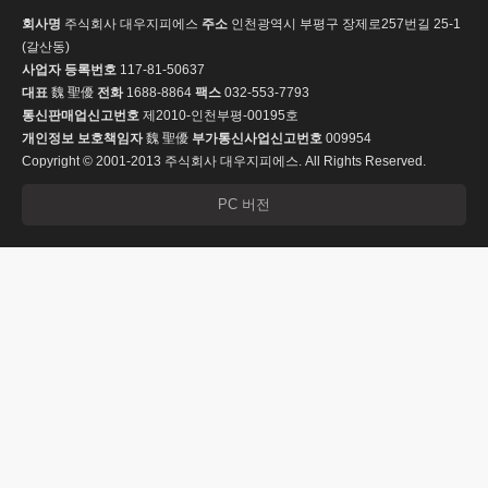
회사명
주식회사 대우지피에스
주소
인천광역시 부평구 장제로257번길 25-1
(갈산동)
사업자 등록번호
117-81-50637
대표
魏 聖優
전화
1688-8864
팩스
032-553-7793
통신판매업신고번호
제2010-인천부평-00195호
개인정보 보호책임자
魏 聖優
부가통신사업신고번호
009954
Copyright © 2001-2013 주식회사 대우지피에스. All Rights Reserved.
PC 버전