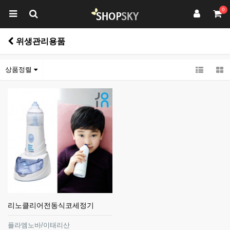
0
위생관리용품
상품정렬
리노클리어전동식코세정기
플라엠노바/이태리산