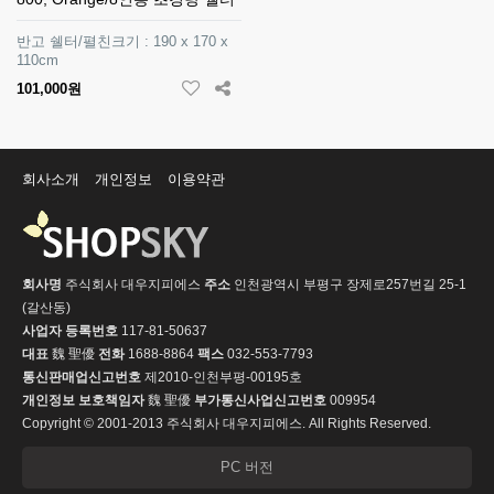
반고 쉘터/펼친크기 : 190 x 170 x
110cm
101,000원
회사소개
개인정보
이용약관
회사명
주식회사 대우지피에스
주소
인천광역시 부평구 장제로257번길 25-1
(갈산동)
사업자 등록번호
117-81-50637
대표
魏 聖優
전화
1688-8864
팩스
032-553-7793
통신판매업신고번호
제2010-인천부평-00195호
개인정보 보호책임자
魏 聖優
부가통신사업신고번호
009954
Copyright © 2001-2013 주식회사 대우지피에스. All Rights Reserved.
PC 버전