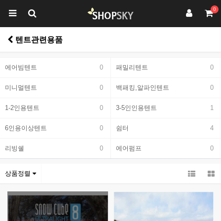
0
텐트관련용품
에어빔텐트
0
패밀리텐트
0
미니멀텐트
0
백패킹,알파인텐트
0
1-2인용텐트
0
3-5인인용텐트
1
6인용이상텐트
0
쉼터
4
리빙쉘
0
에어펌프
0
상품정렬