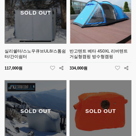
SOLD OUT
실리쉘터/스노우큐브UL8/스톰쉼
반고텐트 베타 450XL 리버텐트
터/간이쉼터
거실형캠핑 방수형캠핑
117,000원
334,000원
SOLD OUT
SOLD OUT