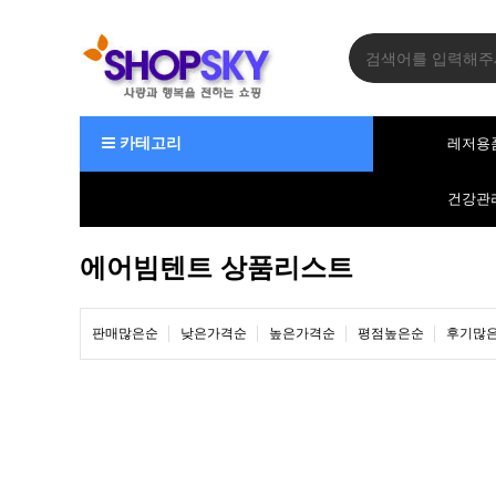
카테고리
레저용
건강관
에어빔텐트 상품리스트
판매많은순
낮은가격순
높은가격순
평점높은순
후기많