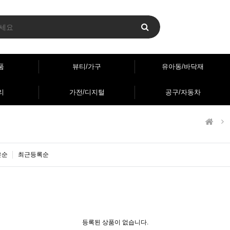
품
뷰티/가구
유아동/바닥재
리
가전/디지털
공구/자동차
은순
최근등록순
등록된 상품이 없습니다.