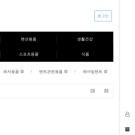
로그인
펜션용품
생활건강
스포츠용품
식품
레저용품
텐트관련용품
에어빔텐트