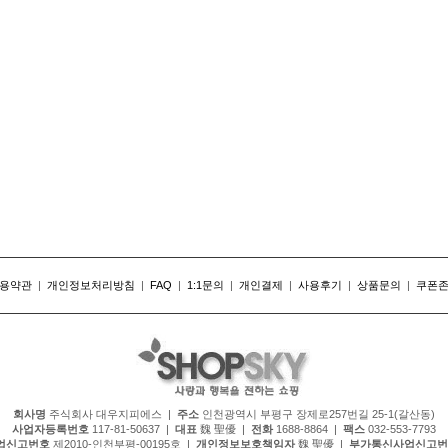
용약관
|
개인정보처리방침
|
FAQ
|
1:1문의
|
개인결제
|
사용후기
|
상품문의
|
쿠폰
회사명
주식회사 대우지피에스 |
주소
인천광역시 부평구 장제로257번길 25-1(갈산동)
사업자등록번호
117-81-50637 |
대표
魏 聖優 |
전화
1688-8864 |
팩스
032-553-7793
업신고번호
제2010-인천부평-00195호 |
개인정보보호책임자
魏 聖優 |
부가통신사업신고번