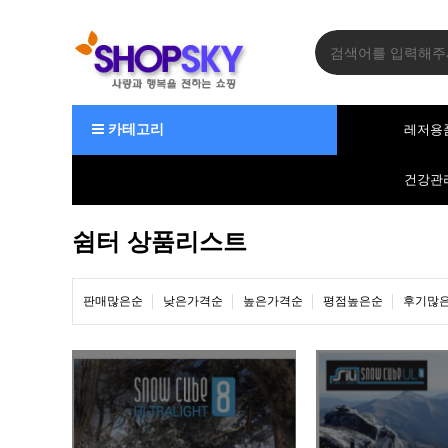
카테고리
레저용
건강관
쉼터 상품리스트
판매많은순
낮은가격순
높은가격순
평점높은순
후기많