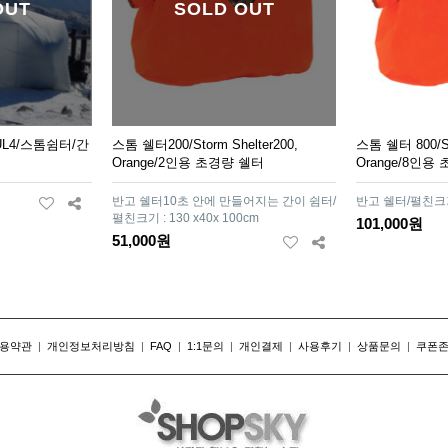
OUT
SOLD OUT
L4/스톰쉼터/간
스톰 쉘터200/Storm Shelter200,
스톰 쉘터 800/Sto
Orange/2인용 초경량 쉘터
Orange/8인용
반고 쉘터10초 안에 만들어지는 간이 쉼터/
반고 쉘터/펼친크기 :
펼친크기 : 130 x40x 100cm
101,000원
51,000원
용약관
|
개인정보처리방침
|
FAQ
|
1:1문의
|
개인결제
|
사용후기
|
상품문의
|
쿠폰