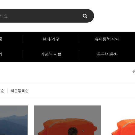
품
뷰티/가구
유아동/바닥재
리
가전/디지털
공구/자동차
은순
최근등록순