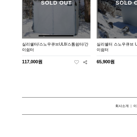
SOLD OUT
SOLD 
실리쉘터/스노우큐브UL8/스톰쉼터/간
실리쉘터 스노우큐브 U
이쉼터
이쉼터
117,000원
65,900원
회사소개
|
이