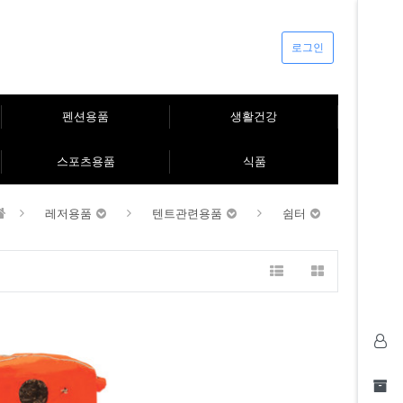
로그인
펜션용품
생활건강
스포츠용품
식품
레저용품
텐트관련용품
쉼터