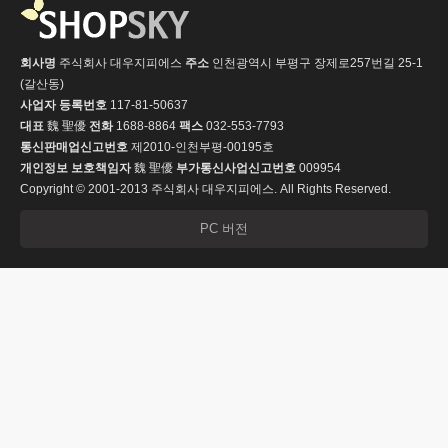
회사명
주식회사 대우지피에스
주소
인천광역시 부평구 장제로257번길 25-1
(갈산동)
사업자 등록번호
117-81-50637
대표
魏 聖優
전화
1688-8864
팩스
032-553-7793
통신판매업신고번호
제2010-인천부평-00195호
개인정보 보호책임자
魏 聖優
부가통신사업신고번호
009954
Copyright © 2001-2013 주식회사 대우지피에스. All Rights Reserved.
PC 버전