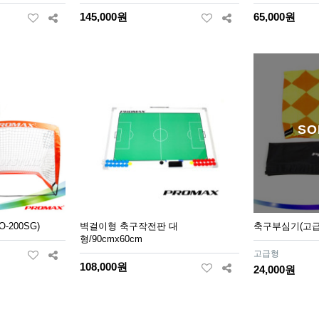
145,000원
65,000원
SO
200SG)
벽걸이형 축구작전판 대
축구부심기(고급
형/90cmx60cm
고급형
108,000원
24,000원