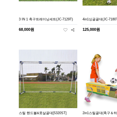
3 IN 1 축구트레이닝세트(JC-7129T)
4in1싱글골대(JC-7180
68,000원
125,000원
스틸 핸드볼&풋살골대[5320ST]
2in1스틸골대(축구＆하키