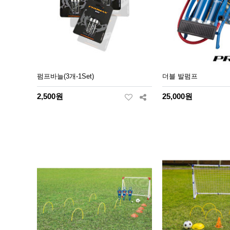
펌프바늘(3개-1Set)
더블 발펌프
2,500원
25,000원