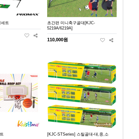
칭세트
초간편 미니축구골대[KJC-
5219A/6219A]
110,000원
트
[KJC-STSeries] 스틸골대-대,중,소