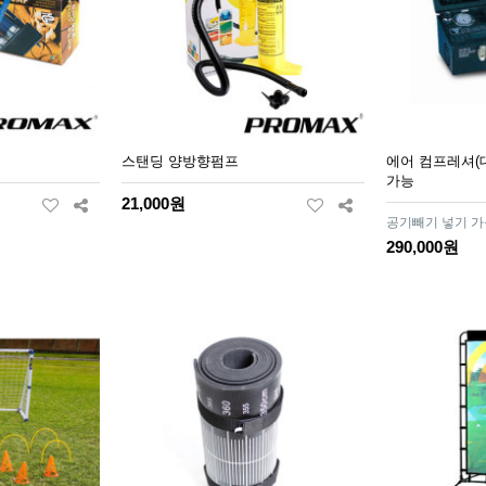
스탠딩 양방향펌프
에어 컴프레셔(대)
가능
21,000원
공기빼기 넣기 
290,000원