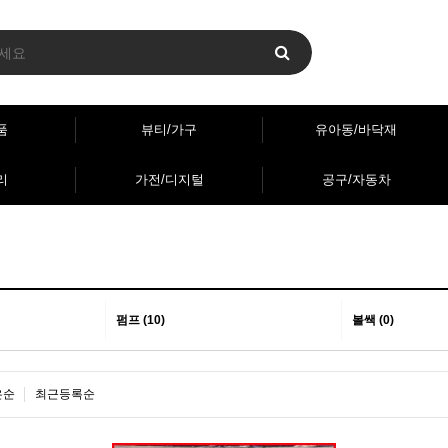
품
뷰티/가구
유아동/바닥재
리
가전/디지털
공구/자동차
펌프 (10)
볼쌕 (0)
은순
최근등록순