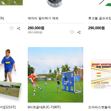
TA)
제자리 멀리뛰기 매트
후크볼 골프피
280,000원
290,000원
297,000원
)[121ST]
6타겟골대(KJC-7180T)
도어바스켓볼세