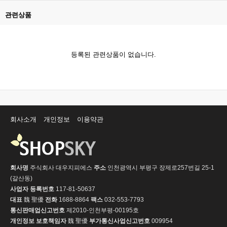
관련상품
등록된 관련상품이 없습니다.
회사소개
개인정보
이용약관
회사명
주식회사 대우지피에스
주소
인천광역시 부평구 장제로257번길 25-1
(갈산동)
사업자 등록번호
117-81-50637
대표
魏 聖優
전화
1688-8864
팩스
032-553-7793
통신판매업신고번호
제2010-인천부평-00195호
개인정보 보호책임자
魏 聖優
부가통신사업신고번호
009954