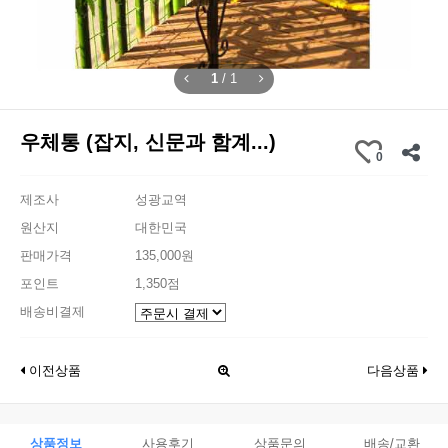
1
/
1
우체통 (잡지, 신문과 함계...)
0
제조사
성광교역
원산지
대한민국
판매가격
135,000원
포인트
1,350점
배송비결제
이전상품
다음상품
상품정보
사용후기
상품문의
배송/교환