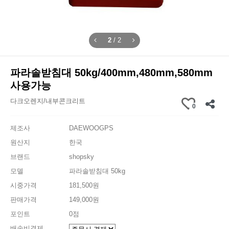
2
/
2
파라솔받침대 50kg/400mm,480mm,580mm
사용가능
다크오렌지/내부콘크리트
0
제조사
DAEWOOGPS
원산지
한국
브랜드
shopsky
모델
파라솔받침대 50kg
시중가격
181,500원
판매가격
149,000원
포인트
0점
배송비결제