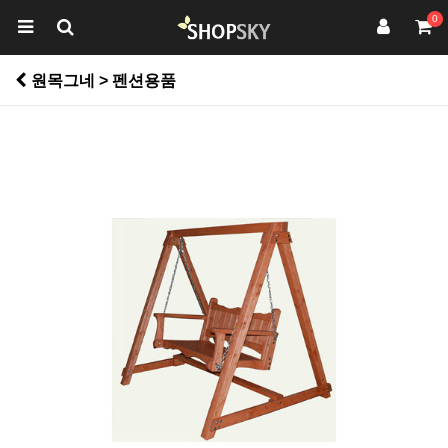
0
원목그네 > 펜션용품