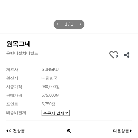
1
/
1
원목그네
운반비설치비별도
0
제조사
SUNGKU
원산지
대한민국
시중가격
980,000원
판매가격
575,000원
포인트
5,750점
배송비결제
이전상품
다음상품