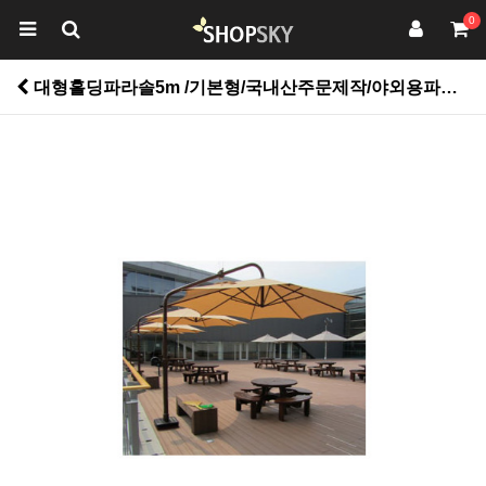
0
대형홀딩파라솔5m /기본형/국내산주문제작/야외용파라솔/옥외매점,호텔,관공서,종교시설,휴게소,팬션시설등 > 펜션용품