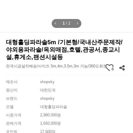
1
/
2
대형홀딩파라솔5m /기본형/국내산주문제작/
야외용파라솔/옥외매점,호텔,관공서,종교시
설,휴게소,팬션시설등
전국시공설치배송/사이즈 5m,4m,3.5m,3m 가능/360도회전
0
제조사
shopsky
원산지
대한민국
브랜드
shopsky
모델
대형홀딩파라솔
시중가격
2,980,000원
판매가격
1,650,000원
포인트
17,600점