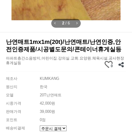
2
/
6
난연매트1mx1m(20t)/난연매트/난연인증,안
전인증제품/시공별도문의/콘테이너휴게실등
아파트층간소음방지,어린이집.강의실.교회.요양원.체육시설,공사현장
휴게실등
0
제조사
KUMKANG
원산지
한국
모델
20T난연매트
시중가격
42,000원
판매가격
39,000원
포인트
0점
배송비결제