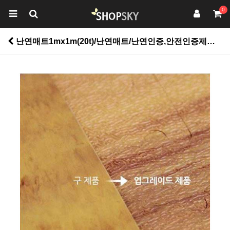
0
난연매트1mx1m(20t)/난연매트/난연인증,안전인증제품/시공별도문의/콘테이너휴게실등 > 유아동/바닥재