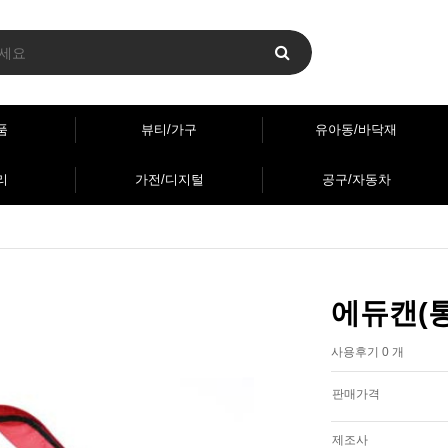
품
뷰티/가구
유아동/바닥재
리
가전/디지털
공구/자동차
에듀캔(
사용후기 0 개
판매가격
제조사