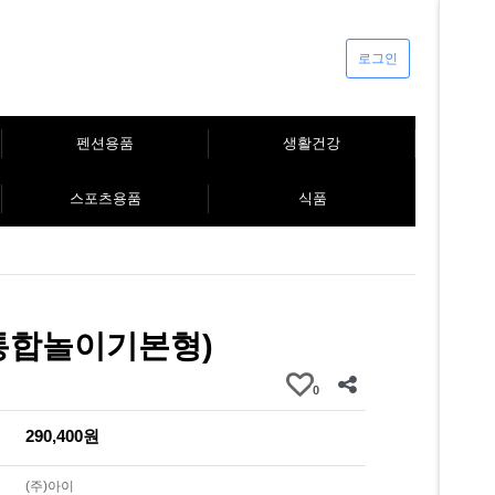
로그인
펜션용품
생활건강
스포츠용품
식품
통합놀이기본형)
0
290,400원
(주)아이