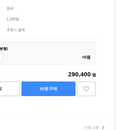
한국
1,200점
주문시 결제
본형)
+0원
290,400
원
니
바로구매
다음 상품