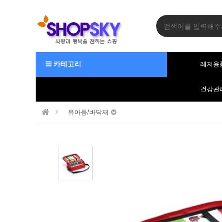
카테고리
레저용
건강관
유아동/바닥재