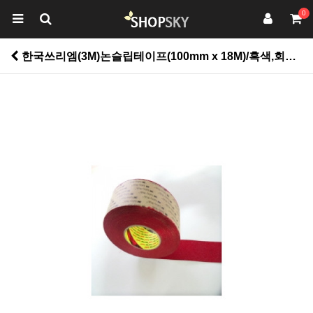
0
한국쓰리엠(3M)논슬립테이프(100mm x 18M)/흑색,회색,갈색,청색,녹색,적색,노랑색 > 유아동/바닥재