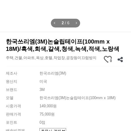
2
/
6
한국쓰리엠(3M)논슬립테이프(100mm x
18M)/흑색,회색,갈색,청색,녹색,적색,노랑색
주택,건물,아파트,옥상,호텔,작업장,공장등미끄럼방지
0
제조사
한국쓰리엠(3M)
원산지
미국
브랜드
3M
모델
한국쓰리엠(3M)논슬립테이프(100mm x 18M)
시중가격
149,000원
판매가격
75,000원
포인트
0점
배송비결제