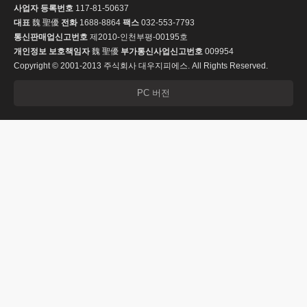
사업자 등록번호
117-81-50637
대표
魏 聖優
전화
1688-8864
팩스
032-553-7793
통신판매업신고번호
제2010-인천부평-00195호
개인정보 보호책임자
魏 聖優
부가통신사업신고번호
009954
Copyright © 2001-2013 주식회사 대우지피에스. All Rights Reserved.
PC 버전