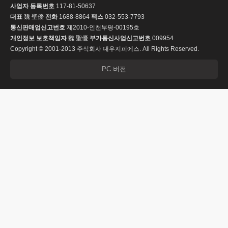
사업자 등록번호
117-81-50637
대표
魏 聖優
전화
1688-8864
팩스
032-553-7793
통신판매업신고번호
제2010-인천부평-00195호
개인정보 보호책임자
魏 聖優
부가통신사업신고번호
009954
Copyright © 2001-2013 주식회사 대우지피에스. All Rights Reserved.
PC 버전