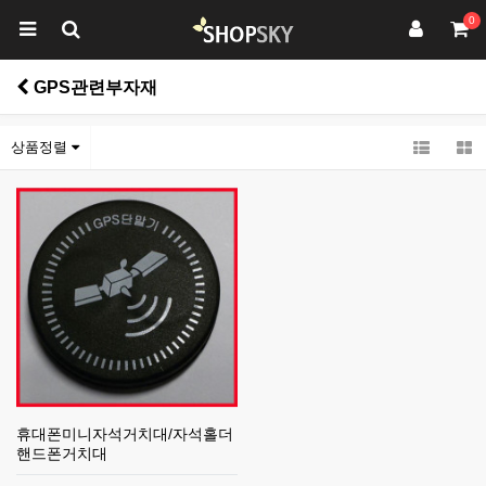
0
GPS관련부자재
상품정렬
휴대폰미니자석거치대/자석홀더
핸드폰거치대