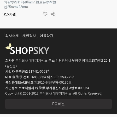
차량부착자석40mm/ 핸드폰부착철
판25mmx23mm
2,500원
회사소개
개인정보
이용약관
회사명
주식회사 대우지피에스
주소
인천광역시 부평구 장제로257번길 25-1
(갈산동)
사업자 등록번호
117-81-50637
대표
魏 聖優
전화
1688-8864
팩스
032-553-7793
통신판매업신고번호
제2010-인천부평-00195호
개인정보 보호책임자
魏 聖優
부가통신사업신고번호
009954
Copyright © 2001-2013 주식회사 대우지피에스. All Rights Reserved.
PC 버전