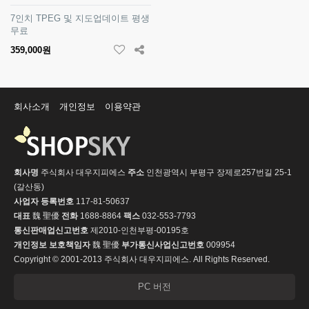
7인치 TPEG 및 지도업데이트 평생
무료
359,000원
회사소개
개인정보
이용약관
회사명
주식회사 대우지피에스
주소
인천광역시 부평구 장제로257번길 25-1
(갈산동)
사업자 등록번호
117-81-50637
대표
魏 聖優
전화
1688-8864
팩스
032-553-7793
통신판매업신고번호
제2010-인천부평-00195호
개인정보 보호책임자
魏 聖優
부가통신사업신고번호
009954
Copyright © 2001-2013 주식회사 대우지피에스. All Rights Reserved.
PC 버전