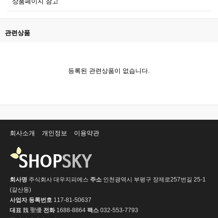
상품페이지 참고
관련상품
등록된 관련상품이 없습니다.
회사소개
개인정보
이용약관
회사명
주식회사 대우지피에스
주소
인천광역시 부평구 장제로257번길 25-1
(갈산동)
사업자 등록번호
117-81-50637
대표
魏 聖優
전화
1688-8864
팩스
032-553-7793