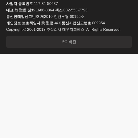
사업자 등록번호
117-81-50637
대표
魏 聖優
전화
1688-8864
팩스
032-553-7793
통신판매업신고번호
제2010-인천부평-00195호
개인정보 보호책임자
魏 聖優
부가통신사업신고번호
009954
Copyright © 2001-2013 주식회사 대우지피에스. All Rights Reserved.
PC 버전