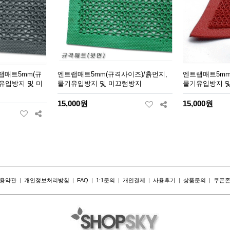
랩매트5mm(규
엔트랩매트5mm(규격사이즈)/흙먼지,
엔트랩매트5mm
유입방지 및 미
물기유입방지 및 미끄럼방지
물기유입방지 
15,000원
15,000원
용약관
|
개인정보처리방침
|
FAQ
|
1:1문의
|
개인결제
|
사용후기
|
상품문의
|
쿠폰