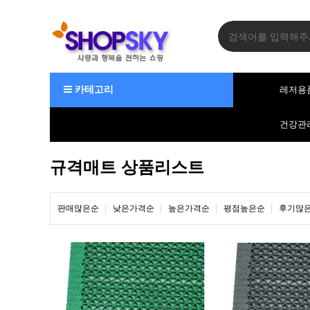
카테고리
레저용
건강관
규격매트 상품리스트
판매많은순
낮은가격순
높은가격순
평점높은순
후기많