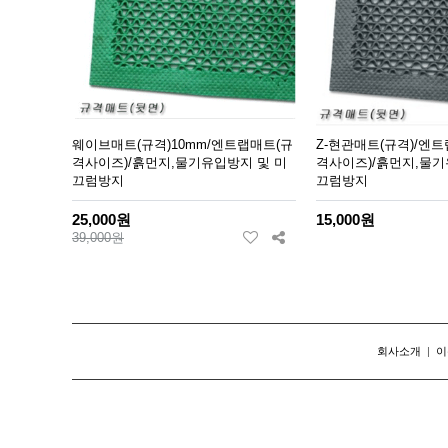
웨이브매트(규격)10mm/엔트랩매트(규
Z-현관매트(규격)/엔트
격사이즈)/흙먼지,물기유입방지 및 미
격사이즈)/흙먼지,물기
끄럼방지
끄럼방지
25,000원
15,000원
39,000원
회사소개
|
이