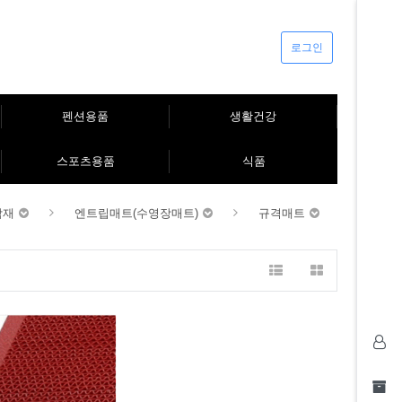
로그인
펜션용품
생활건강
스포츠용품
식품
닥재
엔트립매트(수영장매트)
규격매트