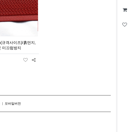
(규격사이즈)/흙먼지,
및 미끄럼방지
존
|
모바일버전