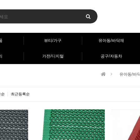
품
뷰티/가구
유아동/바닥재
리
가전/디지털
공구/자동차
유아동/바
은순
최근등록순