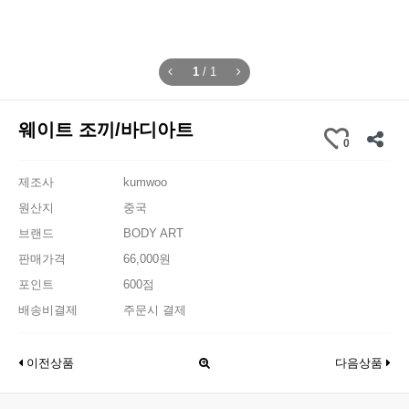
1
/
1
웨이트 조끼/바디아트
0
제조사
kumwoo
원산지
중국
브랜드
BODY ART
판매가격
66,000원
포인트
600점
배송비결제
주문시 결제
이전상품
다음상품