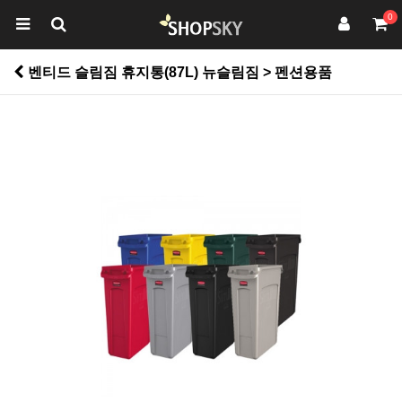
0
벤티드 슬림짐 휴지통(87L) 뉴슬림짐 > 펜션용품