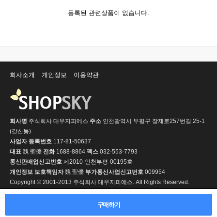
등록된 관련상품이 없습니다.
회사소개
개인정보
이용약관
회사명
주식회사 대우지피에스
주소
인천광역시 부평구 장제로257번길 25-1
(갈산동)
사업자 등록번호
117-81-50637
대표
魏 聖優
전화
1688-8864
팩스
032-553-7793
통신판매업신고번호
제2010-인천부평-00195호
개인정보 보호책임자
魏 聖優
부가통신사업신고번호
009954
Copyright © 2001-2013 주식회사 대우지피에스. All Rights Reserved.
PC 버전
구매하기