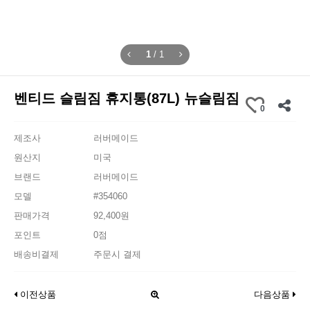
1
/
1
벤티드 슬림짐 휴지통(87L) 뉴슬림짐
0
제조사
러버메이드
원산지
미국
브랜드
러버메이드
모델
#354060
판매가격
92,400원
포인트
0점
배송비결제
주문시 결제
이전상품
다음상품