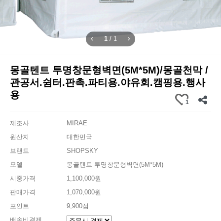
1
/
1
몽골텐트 투명창문형벽면(5M*5M)/몽골천막 /
관공서.쉼터.판촉.파티용.야유회.캠핑용.행사
용
1
제조사
MIRAE
원산지
대한민국
브랜드
SHOPSKY
모델
몽골텐트 투명창문형벽면(5M*5M)
시중가격
1,100,000원
판매가격
1,070,000원
포인트
9,900점
배송비결제