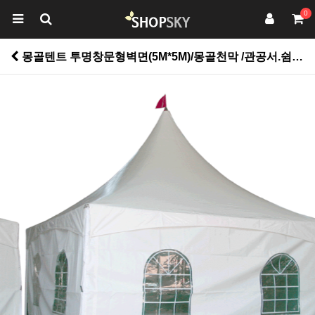
0
몽골텐트 투명창문형벽면(5M*5M)/몽골천막 /관공서.쉼터.판촉.파티용.야유회.캠핑용.행사용 > 펜션용품