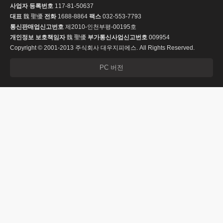
사업자 등록번호
117-81-50637
대표
魏 聖優
전화
1688-8864
팩스
032-553-7793
통신판매업신고번호
제2010-인천부평-00195호
개인정보 보호책임자
魏 聖優
부가통신사업신고번호
009954
Copyright © 2001-2013 주식회사 대우지피에스. All Rights Reserved.
PC 버전