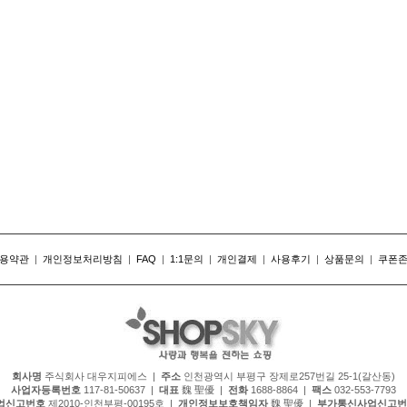
용약관
|
개인정보처리방침
|
FAQ
|
1:1문의
|
개인결제
|
사용후기
|
상품문의
|
쿠폰
회사명
주식회사 대우지피에스 |
주소
인천광역시 부평구 장제로257번길 25-1(갈산동)
사업자등록번호
117-81-50637 |
대표
魏 聖優 |
전화
1688-8864 |
팩스
032-553-7793
업신고번호
제2010-인천부평-00195호 |
개인정보보호책임자
魏 聖優 |
부가통신사업신고번