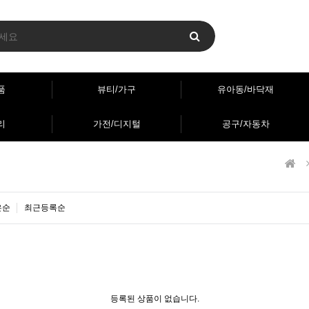
품
뷰티/가구
유아동/바닥재
리
가전/디지털
공구/자동차
은순
최근등록순
등록된 상품이 없습니다.