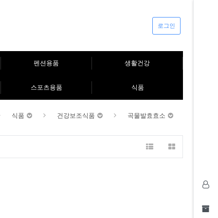
로그인
펜션용품
생활건강
스포츠용품
식품
식품
건강보조식품
곡물발효효소