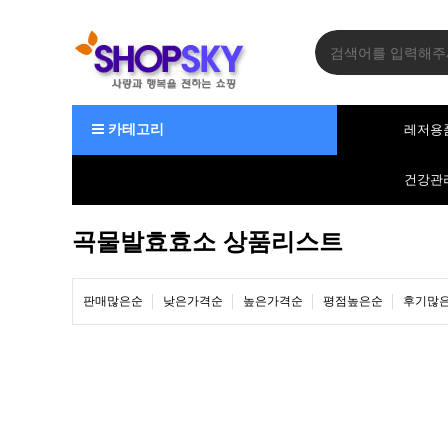
카테고리
레저용
건강관
곡물발효효소 상품리스트
판매많은순
낮은가격순
높은가격순
평점높은순
후기많