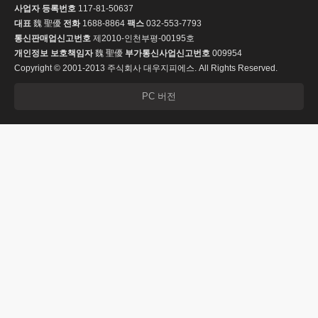
사업자 등록번호
117-81-50637
대표
魏 聖優
전화
1688-8864
팩스
032-553-7793
통신판매업신고번호
제2010-인천부평-00195호
개인정보 보호책임자
魏 聖優
부가통신사업신고번호
009954
Copyright © 2001-2013 주식회사 대우지피에스. All Rights Reserved.
PC 버전