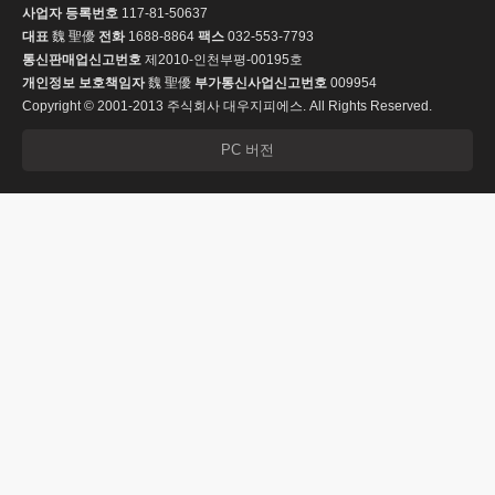
사업자 등록번호
117-81-50637
대표
魏 聖優
전화
1688-8864
팩스
032-553-7793
통신판매업신고번호
제2010-인천부평-00195호
개인정보 보호책임자
魏 聖優
부가통신사업신고번호
009954
Copyright © 2001-2013 주식회사 대우지피에스. All Rights Reserved.
PC 버전