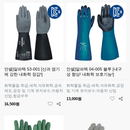
안셀]알파텍 53-001 [산과 염기
안셀]알파텍 04-005 블루 [내구
에 강한 내화학 장갑!]
성 향상! 내화학 보호기능!]
화학물질 취급,세척,석유화학,금속
화학물질 취급,세척,석유화학,공장
제조,공장 및 기계 유지보수,자동차
및 기계 유지보수,자동차 산업
산업,항공우주
13,000원
16,500원