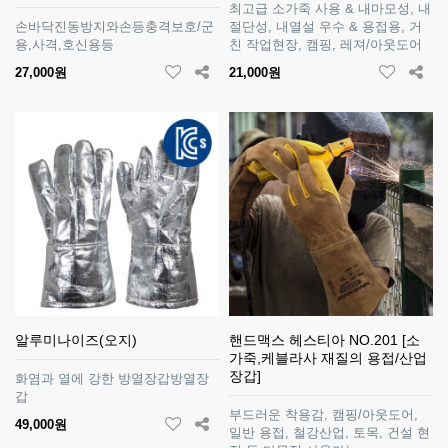
최고급 소가죽 사용 & 내마모성, 내
손바닥진동방지와손등충격보호/군
절단성, 내열설 우수 & 용접용, 거
용,사격,호신용등
친 작업현장, 캠핑, 레져/아웃도어
27,000원
21,000원
알루미나이즈(오지)
핸드맥스 헤스티아 NO.201 [소
가죽,케블라사 재질의 용접/산업
장갑]
화염과 열에 강한 방열장갑방열장
갑
부드러운 착용감, 캠핑/아웃도어,
49,000원
일반 용접, 철강산업, 토목, 건설 현