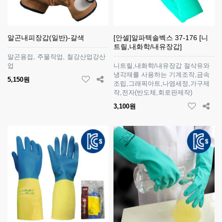
알곤내피장갑(일반)-갈색
[안셀]알파텍솔벡스 37-176 [니
트릴,내화학/내유장갑]
알곤용접, 주물작업, 철강산업강산
업
니트릴,내화학/내유장갑 절삭유와
냉각재를 사용하는 기계조작,금속
5,150원
조립,그래픽아트,나염세정,가구제
작,전자(반도체,회로판제작)
3,100원