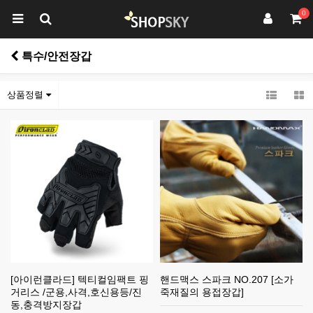
0
특수/안전장갑
상품정렬
[아이런클라드] 텍티컬임팩트 핑
핸드맥스 스파크 NO.207 [소가
거리스 /군용,사격,호신용등/진
죽재질의 용접장갑]
동,충격방지장갑