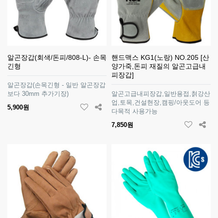
알곤장갑(회색/돈피/808-L)- 손목
핸드맥스 KG1(노랑) NO.205 [산
긴형
양가죽,돈피 재질의 알곤고급내
피장갑]
알곤장갑(손목긴형 - 일반 알곤장갑
보다 30mm 추가기장)
알곤고급내피장갑,일반용접,첡강산
업,토목,건설현장,캠핑/아웃도어 등
5,900원
다목적 사용가능
7,850원