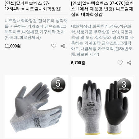
[안셀]알파텍솔벡스 37-
[안셀]알파텍솔벡스 37-676(솔벡
185[46cm 니트릴내화학장갑]
스Ⅱ에서 제품명 변경)-니트릴재
질의 내화학장갑
니트릴내화확장갑 절삭유와 냉각재
를 사용하는 기계조작,금속조립,그
내화학장갑 화학처리,정유,석유화
래픽아트,나염세정,가구제작,전자
학,식품가공,우주항공 분야,자동차
(반도체,회로판제작)
조립 및 도장,절삭유와 냉각재를 사
용하는 기계조작,금속조립,그래픽
11,000원
아트,나염세정,가구제작,전자(반도
체,회로판 제작)
6,700원