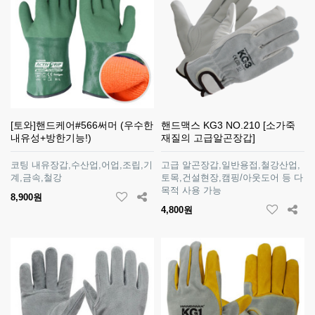
[토와]핸드케어#566써머 (우수한
핸드맥스 KG3 NO.210 [소가죽
내유성+방한기능!)
재질의 고급알곤장갑]
코팅 내유장갑,수산업,어업,조립,기
고급 알곤장갑,일반용접,철강산업,
계,금속,철강
토목,건설현장,캠핑/아웃도어 등 다
목적 사용 가능
8,900원
4,800원