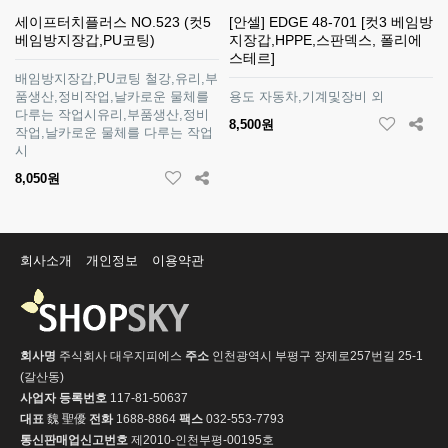
세이프터치플러스 NO.523 (컷5
[안셀] EDGE 48-701 [컷3 베임방
베임방지장갑,PU코팅)
지장갑,HPPE,스판덱스, 폴리에
스테르]
배임방지장갑,PU코팅 철강,유리,부
품생산,정비작업,날카로운 물체를
용도 자동차,기계및장비 외
다루는 작업시유리,부품생산,정비
8,500원
작업,날카로운 물체를 다루는 작업
시
8,050원
회사소개
개인정보
이용약관
회사명
주식회사 대우지피에스
주소
인천광역시 부평구 장제로257번길 25-1
(갈산동)
사업자 등록번호
117-81-50637
대표
魏 聖優
전화
1688-8864
팩스
032-553-7793
통신판매업신고번호
제2010-인천부평-00195호