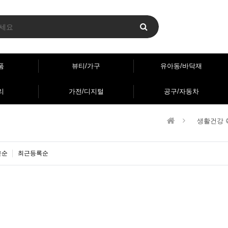
품
뷰티/가구
유아동/바닥재
리
가전/디지털
공구/자동차
생활건강
은순
최근등록순