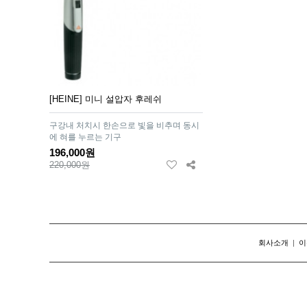
[HEINE] 미니 설압자 후레쉬
구강내 처치시 한손으로 빛을 비추며 동시
에 혀를 누르는 기구
196,000원
220,000원
회사소개
|
이