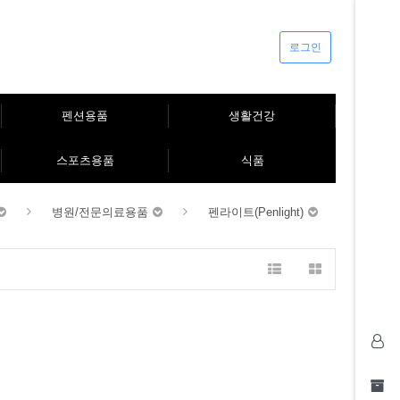
로그인
펜션용품
생활건강
스포츠용품
식품
병원/전문의료용품
펜라이트(Penlight)