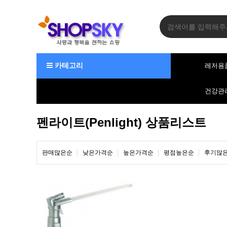
카테고리
레저용
건강관
펜라이트(Penlight) 상품리스트
판매많은순
낮은가격순
높은가격순
평점높은순
후기많