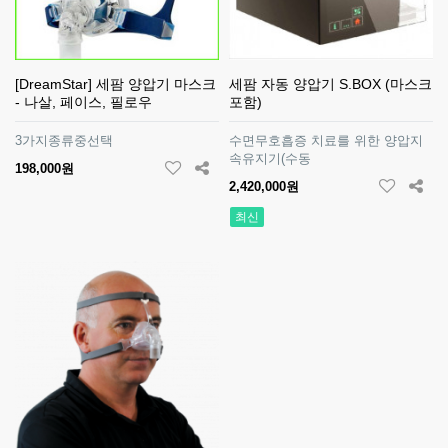
[DreamStar] 세팜 양압기 마스크
세팜 자동 양압기 S.BOX (마스크
- 나살, 페이스, 필로우
포함)
3가지종류중선택
수면무호흡증 치료를 위한 양압지
속유지기(수동
198,000원
2,420,000원
최신