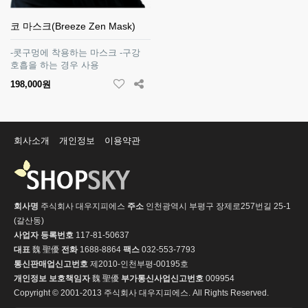
코 마스크(Breeze Zen Mask)
-콧구멍에 착용하는 마스크 -구강
호흡을 하는 경우 사용
198,000원
회사소개
개인정보
이용약관
회사명
주식회사 대우지피에스
주소
인천광역시 부평구 장제로257번길 25-1
(갈산동)
사업자 등록번호
117-81-50637
대표
魏 聖優
전화
1688-8864
팩스
032-553-7793
통신판매업신고번호
제2010-인천부평-00195호
개인정보 보호책임자
魏 聖優
부가통신사업신고번호
009954
Copyright © 2001-2013 주식회사 대우지피에스. All Rights Reserved.