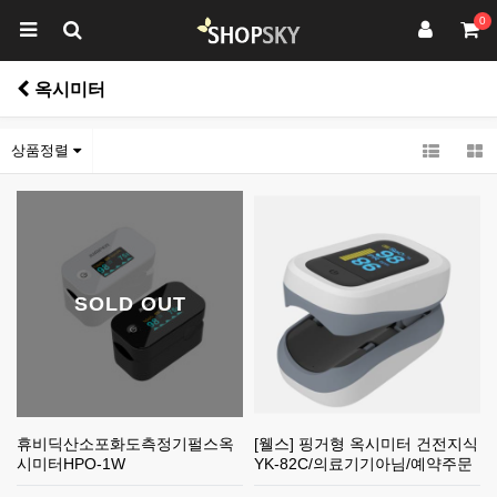
0
옥시미터
상품정렬
SOLD OUT
휴비딕산소포화도측정기펄스옥
[웰스] 핑거형 옥시미터 건전지식
시미터HPO-1W
YK-82C/의료기기아님/예약주문