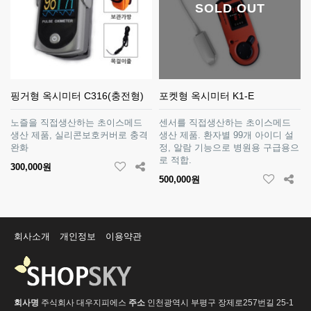
SOLD OUT
핑거형 옥시미터 C316(충전형)
포켓형 옥시미터 K1-E
노즐을 직접생산하는 초이스메드
센서를 직접생산하는 초이스메드
생산 제품, 실리콘보호커버로 충격
생산 제품. 환자별 99개 아이디 설
완화
정, 알람 기능으로 병원용 구급용으
로 적합.
300,000원
500,000원
회사소개
개인정보
이용약관
회사명
주식회사 대우지피에스
주소
인천광역시 부평구 장제로257번길 25-1