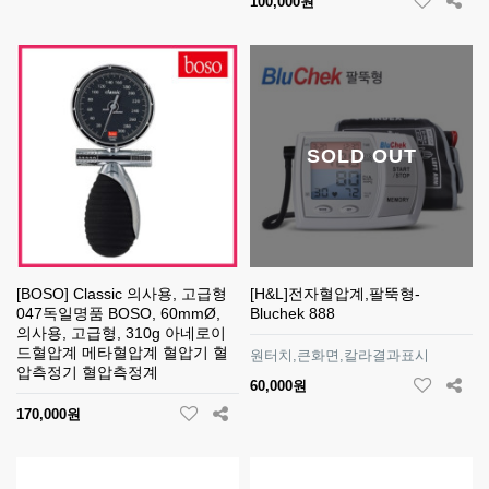
100,000원
SOLD OUT
[BOSO] Classic 의사용, 고급형
[H&L]전자혈압계,팔뚝형-
047독일명품 BOSO, 60mmØ,
Bluchek 888
의사용, 고급형, 310g 아네로이
드혈압계 메타혈압계 혈압기 혈
원터치,큰화면,칼라결과표시
압측정기 혈압측정계
60,000원
170,000원