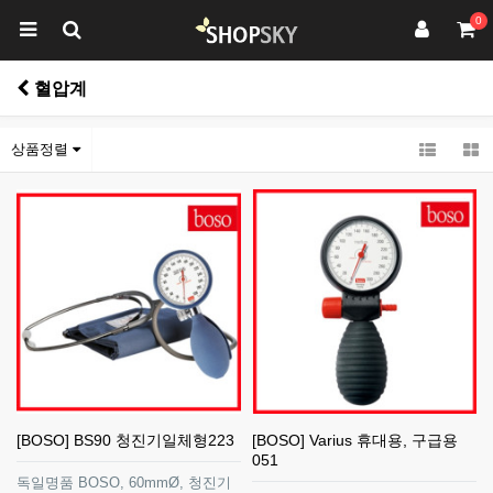
0
혈압계
상품정렬
[BOSO] BS90 청진기일체형223
[BOSO] Varius 휴대용, 구급용
051
독일명품 BOSO, 60mmØ, 청진기