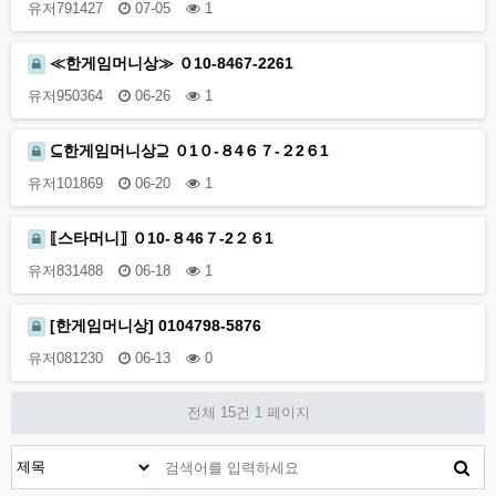
유저791427
07-05
1
≪한게임머니상≫ ０10-8467-2261
유저950364
06-26
1
⊆한게임머니상⊇ ０1０-８4６７-２2６1
유저101869
06-20
1
⟦스타머니⟧ ０10-８46７-2２６1
유저831488
06-18
1
[한게임머니상] 0104798-5876
유저081230
06-13
0
전체 15건
1 페이지