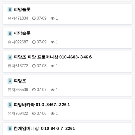
피망슬롯
유저471834
07-09
1
피망슬롯
유저022687
07-09
1
피망조 피망 프로머니상 010-4603-３46６
유저613772
07-08
1
피망조
유저365536
07-07
1
피망바카라 01０-8467-２26１
유저769422
07-06
1
한게임머니상 ０10-84６７-2261