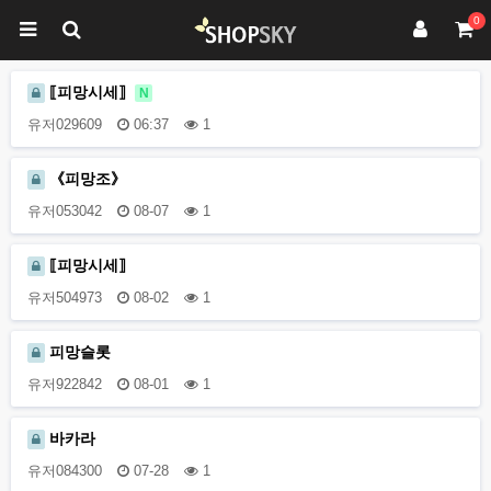
0
⟦피망시세⟧
N
유저029609
06:37
1
《피망조》
유저053042
08-07
1
⟦피망시세⟧
유저504973
08-02
1
피망슬롯
유저922842
08-01
1
바카라
유저084300
07-28
1