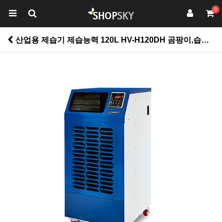
0
산업용 제습기 제습능력 120L HV-H120DH 곰팡이,습기,결로 한방에 해결 > 가전/디지탈