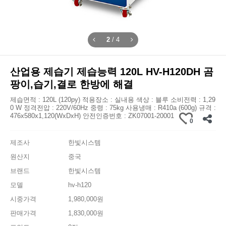
3
/
4
산업용 제습기 제습능력 120L HV-H120DH 곰
팡이,습기,결로 한방에 해결
제습면적 : 120L (120py) 적용장소 : 실내용 색상 : 블루 소비전력 : 1,29
0 W 정격전압 : 220V/60Hz 중령 : 75kg 사용냉매 : R410a (600g) 규격 :
476x580x1,120(WxDxH) 안전인증번호 : ZK07001-20001
0
제조사
한빛시스템
원산지
중국
브랜드
한빛시스템
모델
hv-h120
시중가격
1,980,000원
판매가격
1,830,000원