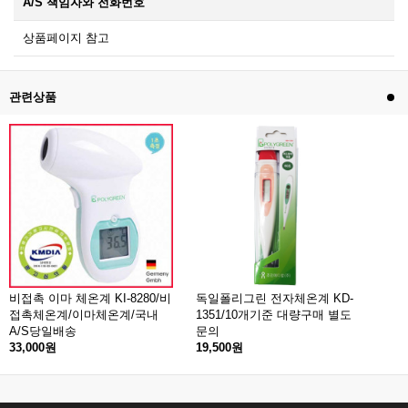
A/S 책임자와 전화번호
상품페이지 참고
관련상품
비접촉 이마 체온계 KI-8280/비
독일폴리그린 전자체온계 KD-
접촉체온계/이마체온계/국내
1351/10개기준 대량구매 별도
A/S당일배송
문의
33,000원
19,500원