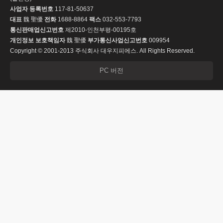
사업자 등록번호
117-81-50637
대표
魏 聖優
전화
1688-8864
팩스
032-553-7793
통신판매업신고번호
제2010-인천부평-00195호
개인정보 보호책임자
魏 聖優
부가통신사업신고번호
009954
Copyright © 2001-2013 주식회사 대우지피에스. All Rights Reserved.
PC 버전