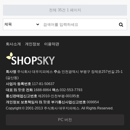
전체 35건
1 페이지
회사소개
개인정보
이용약관
회사명
주식회사 대우지피에스
주소
인천광역시 부평구 장제로257번길 25-1
(갈산동)
사업자 등록번호
117-81-50637
대표
魏 聖優
전화
1688-8864
팩스
032-553-7793
통신판매업신고번호
제2010-인천부평-00195호
개인정보 보호책임자
魏 聖優
부가통신사업신고번호
009954
Copyright © 2001-2013 주식회사 대우지피에스. All Rights Reserved.
PC 버전