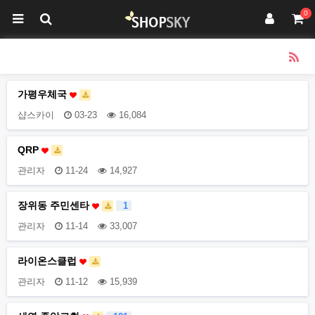
0
가평우체국
샵스카이
03-23
16,084
QRP
관리자
11-24
14,927
장위동 주민센타
1
관리자
11-14
33,007
라이온스클럽
관리자
11-12
15,939