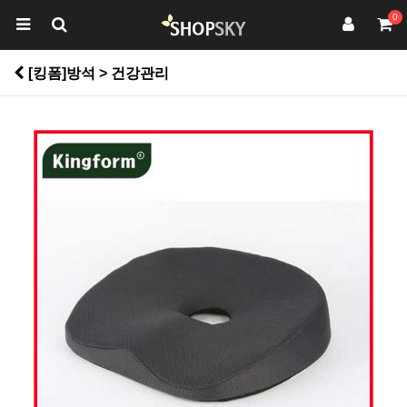
0
[킹폼]방석 > 건강관리