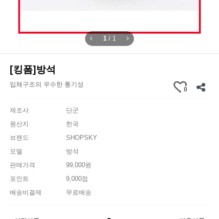
1
/
1
[킹폼]방석
입체구조의 우수한 통기성
0
제조사
단군
원산지
한국
브랜드
SHOPSKY
모델
방석
판매가격
99,000원
포인트
9,000점
배송비결제
무료배송