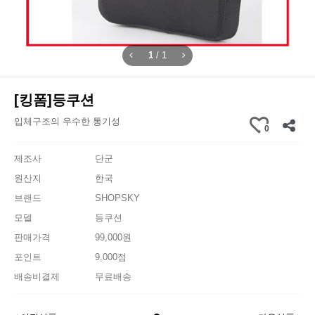
1
/
1
[킹폼]등쿠션
입체구조의 우수한 통기성
0
제조사
단군
원산지
한국
브랜드
SHOPSKY
모델
등쿠션
판매가격
99,000원
포인트
9,000점
배송비결제
무료배송