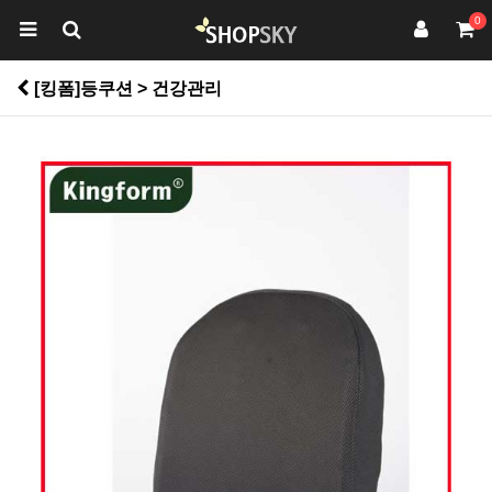
0
[킹폼]등쿠션 > 건강관리