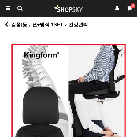
0
[킹폼]등쿠션+방석 1SET > 건강관리