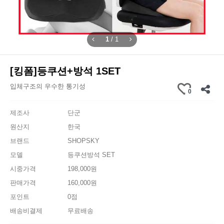
1
/
1
[킹폼]등쿠션+방석 1SET
입체구조의 우수한 통기성
0
제조사
단군
원산지
한국
브랜드
SHOPSKY
모델
등쿠션방석 SET
시중가격
198,000원
판매가격
160,000원
포인트
0점
배송비결제
무료배송