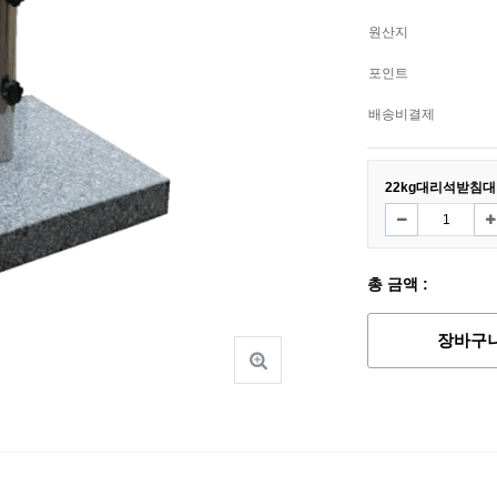
원산지
포인트
배송비결제
22kg대리석받침대
총 금액 :
장바구