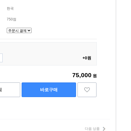
한국
750점
+0원
75,000
원
니
바로구매
다음 상품