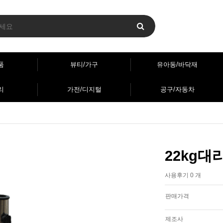
품
뷰티/가구
유아동/바닥재
리
가전/디지털
공구/자동차
22kg
사용후기 0 개
판매가격
제조사