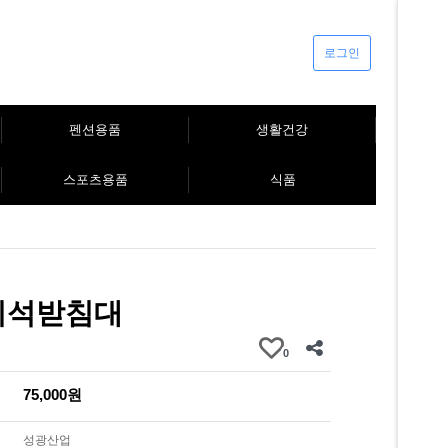
로그인
펜션용품
생활건강
스포츠용품
식품
대리석받침대
0
75,000원
성광산업