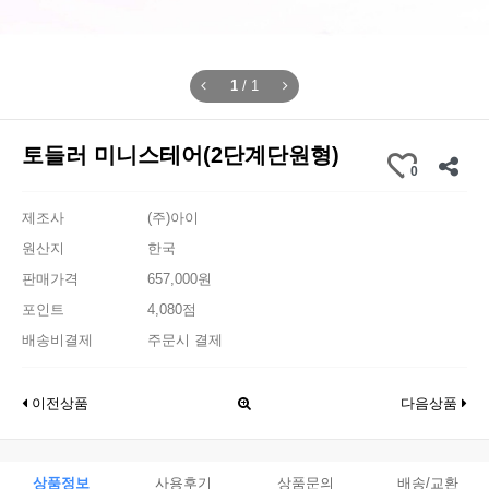
1
/
1
토들러 미니스테어(2단계단원형)
0
제조사
(주)아이
원산지
한국
판매가격
657,000원
포인트
4,080점
배송비결제
주문시 결제
이전상품
다음상품
상품정보
사용후기
상품문의
배송/교환