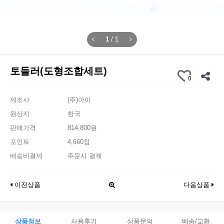
1
/
1
토들러(도형조합세트)
0
제조사
(주)아이
원산지
한국
판매가격
814,800원
포인트
4,660점
배송비결제
주문시 결제
이전상품
다음상품
상품정보
사용후기
상품문의
배송/교환