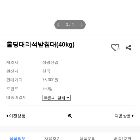
1
/
1
홀딩대리석받침대(40kg)
0
제조사
성광산업
원산지
한국
판매가격
75,000원
포인트
750점
배송비결제
이전상품
다음상품
상품정보
사용후기
상품문의
배송/교환