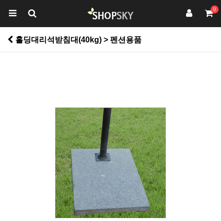
0
홀딩대리석받침대(40kg) > 펜션용품